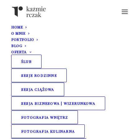
HOME
O MNIE
PORTFOLIO
BLOG
OFERTA
ŚLUB
Bieszczadzki ślub Asi i
SESJE RODZINNE
SESJA CIĄŻOWA
Pawła | Chutor
SESJA BIZNESOWA | WIZERUNKOWA
Kozacki w Łukowem
FOTOGRAFIA WNĘTRZ
FOTOGRAFIA KULINARNA