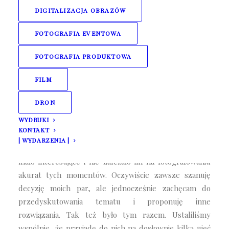
22 lutego 2020
DIGITALIZACJA OBRAZÓW
FOTOGRAFIA EVENTOWA
FOTOGRAFIA PRODUKTOWA
FILM
DRON
WYDRUKI
KONTAKT
Są takie śluby gdzie fotografowanie rozpoczynam od
| WYDARZENIA |
ceremonii. Asia i Paweł uznali, że przygotowania są
mało interesujące i nie zależało im na fotografowaniu
akurat tych momentów. Oczywiście zawsze szanuję
decyzję moich par, ale jednocześnie zachęcam do
przedyskutowania tematu i proponuję inne
rozwiązania. Tak też było tym razem. Ustaliliśmy
wspólnie, że przyjadę do nich na dosłownie kilka ujęć