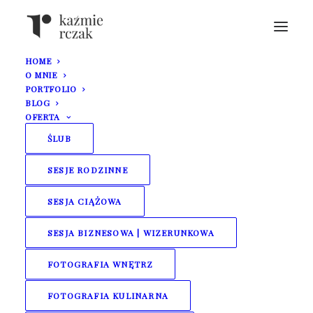
HOME
O MNIE
PORTFOLIO
BLOG
OFERTA
ŚLUB
Urokliwa sesja
SESJE RODZINNE
SESJA CIĄŻOWA
rodzinna | Kuźnia
SESJA BIZNESOWA | WIZERUNKOWA
Skarbów
FOTOGRAFIA WNĘTRZ
FOTOGRAFIA KULINARNA