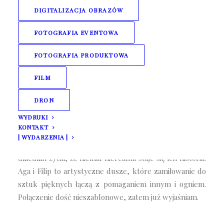
25 lutego 2020
DIGITALIZACJA OBRAZÓW
FOTOGRAFIA EVENTOWA
FOTOGRAFIA PRODUKTOWA
FILM
DRON
WYDRUKI
KONTAKT
Lubię szalone i nieprzeciętne historie ludzi, którzy
| WYDARZENIA |
inspirują! Osobowości które łączą tak wiele rożnych
dziedzin życia, że niemal nierealna staje się ich historia.
Aga i Filip to artystyczne dusze, które zamiłowanie do
sztuk pięknych łączą z pomaganiem innym i ogniem.
Połączenie dość nieszablonowe, zatem już wyjaśniam.