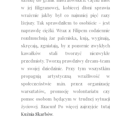
sztukę do granic mistrzowskich. Ciężki młot
w jej filigranowej, kobiecej dłoni sprawia
wrażenie jakby był co najmniej pięć razy
lżejszy. Tak sprawdziłem to osobiście – jest
naprawdę ciężki. Wraz z Filipem codziennie
rozdmuchują żar paleniska, kują, wyginają,
skręcają, zgniatają, by z pozornie zwykłych
kawałków stali tworzyć niezwykłe
przedmioty. Tworzą prawdziwy dream-team
w swojej dziedzinie. Przy tym wszystkim
propagują artystyczną wrażliwość w
społeczeństwie m.in. przez organizację
warsztatów, promocję wolontariatu czy
pomoc osobom będącym w trudnej sytuacji
życiowej. Szacun! Po więcej zajrzyjcie tutaj
Kuźnia Skarbów
.