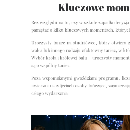
Kluczowe mome
Bez względu na to, czy w szkole zapadła decyzja
pamiętać o kilku kluczowych momentach, których
Uroczysty taniec na studniówce, który otwiera z
walca lub innego rodzaju efektowny taniec, w kt
Wybór króla i królowej balu – uroczysty moment i
są o wspólny taniec.
Poza wspomnianymi gwoździami programu, liczą
uwieczni na zdjęciach osoby tańczące, zaśmiewają
całego wydarzenia.