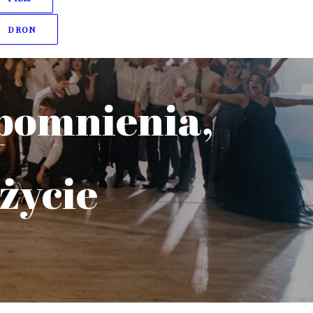
DRON
spomnienia,
 życie