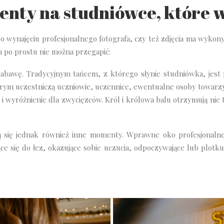
nty na studniówce, które w
 o wynajęciu profesjonalnego fotografa, czy też zdjęcia ma wykon
 po prostu nie można przegapić:
abawę. Tradycyjnym tańcem, z którego słynie studniówka, jest 
órym uczestniczą uczniowie, uczennice, ewentualne osoby towarzy
 wyróżnienie dla zwycięzców. Król i królowa balu otrzymują nie t
 się jednak również inne momenty. Wprawne oko profesjonalneg
ce się do łez, okazujące sobie uczucia, odpoczywające lub plotk