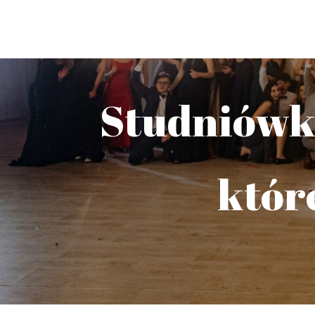
Studniówka
które