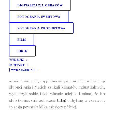
25 lutego 2020
DIGITALIZACJA OBRAZÓW
FOTOGRAFIA EVENTOWA
FOTOGRAFIA PRODUKTOWA
FILM
DRON
WYDRUKI
KONTAKT
Są miejsca, które z pozoru mogą sprawiać wrażenie nie
| WYDARZENIA |
do końca atrakcyjnych. Tego typu przestrzenie są
świetną alternatywą plenerową dla zrealizowania sesji
ślubnej. Ania i Maciek szukali klimatów industrialnych,
wymarzyli sobie takie właśnie miejsce i mimo, że ich
ślub (koniecznie zobaczcie
tutaj
) odbył się w czerwcu,
to sesja powstała kilka miesięcy później.