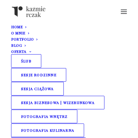
HOME
O MNIE
PORTFOLIO
BLOG
OFERTA
ŚLUB
Sesja ślubna w
SESJE RODZINNE
SESJA CIĄŻOWA
opuszczonej szklarni |
SESJA BIZNESOWA | WIZERUNKOWA
Ania i Maciek
FOTOGRAFIA WNĘTRZ
FOTOGRAFIA KULINARNA