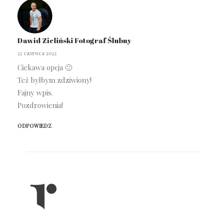
Dawid Zieliński Fotograf Ślubny
22 czerwca 2022
Ciekawa opcja 🙂
Też byłbym zdziwiony!
Fajny wpis.
Pozdrowienia!
ODPOWIEDZ