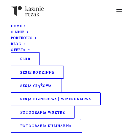
HOME
O MNIE
PORTFOLIO
BLOG
OFERTA
ŚLUB
SESJE RODZINNE
Takiego ślubu to
SESJA CIĄŻOWA
jeszcze nie miałem!
SESJA BIZNESOWA | WIZERUNKOWA
FOTOGRAFIA WNĘTRZ
FOTOGRAFIA KULINARNA
20 kwietnia 2022