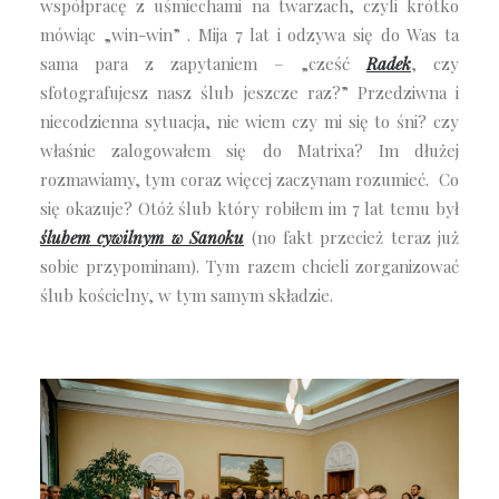
współpracę z uśmiechami na twarzach, czyli krótko
mówiąc „win-win” . Mija 7 lat i odzywa się do Was ta
sama para z zapytaniem – „cześć
Radek
, czy
sfotografujesz nasz ślub jeszcze raz?” Przedziwna i
niecodzienna sytuacja, nie wiem czy mi się to śni? czy
właśnie zalogowałem się do Matrixa? Im dłużej
rozmawiamy, tym coraz więcej zaczynam rozumieć. Co
się okazuje? Otóż ślub który robiłem im 7 lat temu był
ślubem cywilnym w Sanoku
(no fakt przecież teraz już
sobie przypominam). Tym razem chcieli zorganizować
ślub kościelny, w tym samym składzie.