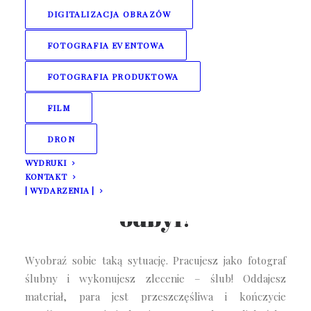
DIGITALIZACJA OBRAZÓW
FOTOGRAFIA EVENTOWA
FOTOGRAFIA PRODUKTOWA
FILM
DRON
WYDRUKI
KONTAKT
Ten ślub już się kiedyś
| WYDARZENIA |
odbył!
Wyobraź sobie taką sytuację. Pracujesz jako fotograf
ślubny i wykonujesz zlecenie – ślub! Oddajesz
materiał, para jest przeszczęśliwa i kończycie